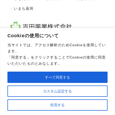
中途採用者薬剤師募集要項
いまち薬局
エントリー
会社概要
Cookieの使用について
〒381-0043
当サイトでは、アクセス解析のためCookieを使用してい
店舗一覧
長野県長野市吉田 1-29-20
ます。
TEL
026-244-9696
「同意する」をクリックすることでCookieの使用に同意
お問い合わせ
FAX 026-244-8960
いただいたものとみなします。
すべて同意する
カスタム設定する
© 2020 Yoshida Pharmacy. All Rights Reserved..
〒381-0043 長野県長野市吉田1-29-20
拒否する
TEL 026-244-9696