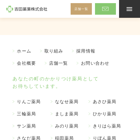
店舗一覧
メ
ニ
ュ
ー
を
ホーム
開
閉
す
ホーム
取り組み
採用情報
吉田薬業の取り組み
る
会社概要
店舗一覧
お問い合わせ
先輩社員の声
採用情報
あなたの町のかかりつけ薬局として
薬局長メッセージ
お待ちしています。
インターンシップ
りんご薬局
ななせ薬局
あさひ薬局
三輪薬局
ましま薬局
ひかり薬局
よくあるご質問
サン薬局
みのり薬局
きりはら薬局
新卒者募集要項
さなだ薬局
稲田薬局
りぼん薬局