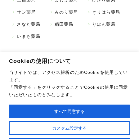
三輪薬局
ましま薬局
ひかり薬局
サン薬局
みのり薬局
きりはら薬局
さなだ薬局
稲田薬局
りぼん薬局
いまち薬局
Cookieの使用について
当サイトでは、アクセス解析のためCookieを使用してい
〒381-0043
ます。
長野県長野市吉田 1-29-20
「同意する」をクリックすることでCookieの使用に同意
TEL
026-244-9696
いただいたものとみなします。
FAX 026-244-8960
すべて同意する
カスタム設定する