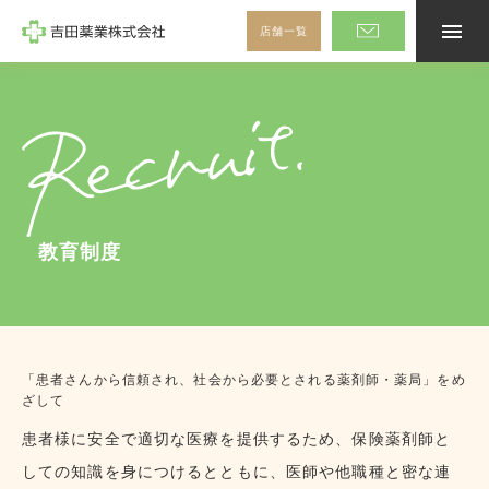
店舗一覧
メ
ニ
ュ
ー
を
ホーム
開
閉
す
吉田薬業の取り組み
る
先輩社員の声
採用情報
教育制度
薬局長メッセージ
インターンシップ
「患者さんから信頼され、社会から必要とされる薬剤師・薬局」をめ
ざして
よくあるご質問
患者様に安全で適切な医療を提供するため、保険薬剤師と
新卒者募集要項
しての知識を身につけるとともに、医師や他職種と密な連