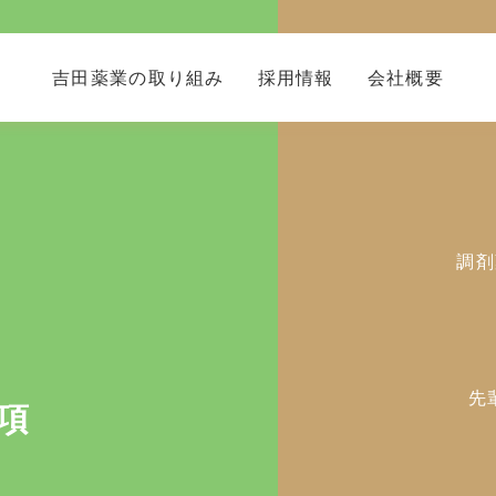
吉田薬業の取り組み
採用情報
会社概要
先輩社員の声
調剤
薬局長メッセージ
インターンシップ
先
項
よくあるご質問
新卒者募集要項