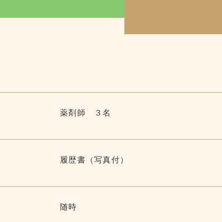
中途採用者薬剤師募集要項
エントリー
薬剤師 ３名
履歴書（写真付）
〒381-0043 長野県長野市吉田1-29-20
随時
TEL 026-244-9696