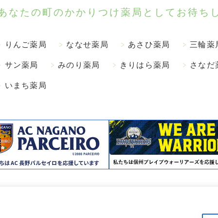
あなたの町のかかりつけ薬局として
お待ち
りんご薬局
ななせ薬局
あさひ薬局
三輪薬
サン薬局
みのり薬局
きりはら薬局
さなだ
いまち薬局
© 2020 Yoshida Pharmacy. All Rights Reserved..