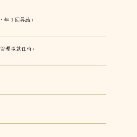
含む・年１回昇給）
長・管理職就任時）